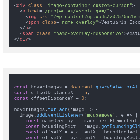
<
div
class
=
"image-container custom-cursor"
>
<
a
href
=
"/projectes/escola-gem/"
>
<
img
src
=
"/wp-content/uploads/2025/06/ho
<
span
class
=
"name-overlay"
>
Vestuaris Esc
</
a
>
<
span
class
=
"name-overlay-responsive"
>
Vest
</
div
>
const
 hoverImages = 
document
.
querySelectorAl
const
 offsetDistanceX = 
15
const
 offsetDistanceY = 
0
;

hoverImages.
forEach
(
image
 =>
 {

  image.
addEventListener
(
'mousemove'
, 
e
 =>
 {

const
 nameOverlay = image.
nextElementSib
const
 boundingRect = image.
getBoundingCl
const
 offsetX = e.
clientX
 - boundingRect
const
 offsetY = e.
clientY
 - boundingRect