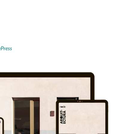
mage"
>
Press